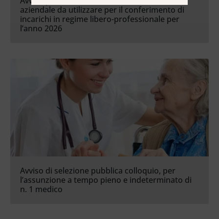
Avviso per la formulazione di un elenco
aziendale da utilizzare per il conferimento di
incarichi in regime libero-professionale per
l’anno 2026
Avviso di selezione pubblica colloquio, per
l’assunzione a tempo pieno e indeterminato di
n. 1 medico