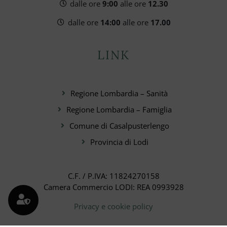
dalle ore
9:00
alle ore
12.30
dalle ore
14:00
alle ore
17.00
LINK
Regione Lombardia – Sanità
Regione Lombardia – Famiglia
Comune di Casalpusterlengo
Provincia di Lodi
C.F. / P.IVA: 11824270158
Camera Commercio LODI: REA 0993928
Privacy e cookie policy