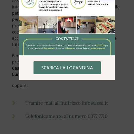
Assieme al paziente, verranno programmati gli
interventi sanitari e sociosanitari per il controllo della
patologia, garantendo così monitoraggi puntuali e
periodici. In particolare, l’Ente si occuperà della
prenotazione di visite, esami ed altri servizi in
coerenza con le necessità del paziente, che verrà
accompagnato e monitorato costantemente durante
tutto il proprio percorso di cura.
Per tutte le informazioni vi invitiamo a contattarci
presso la nostra sede in
Via Fleming,2 a
SCARICA LA LOCANDINA
Casalpusterlengo presso la segreteria aperta dal
Lunedì al Venerdì dalle ore 09:00 alle ore 17:00.
oppure:
Tramite mail all’indirizzo info@assc.it
Telefonicamente al numero 0377 7710