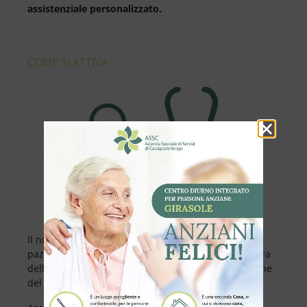
assistenziale personalizzato.
COME SI ATTIVA
Il nuovo modello consiste nella scelta, da parte del
paziente, di un Ente Gestore al quale affidare la cura
della propria patologia, l’organizzazione e la gestione
del proprio percorso terapeutico.